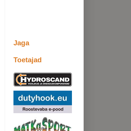
Jaga
Toetajad