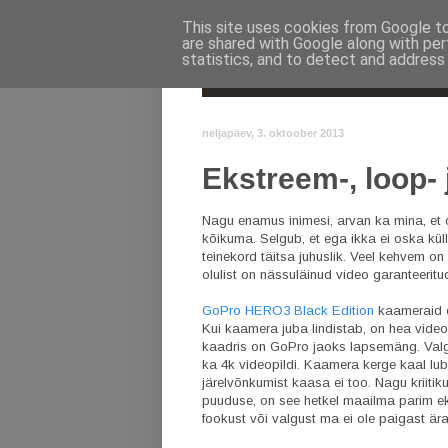
This site uses cookies from Google to 
are shared with Google along with per
statistics, and to detect and address
AVALEHT
neljapäev, 3. oktoober 2013
Ekstreem-, loop-
Nagu enamus inimesi, arvan ka mina, et 
kõikuma. Selgub, et ega ikka ei oska küll
teinekord täitsa juhuslik. Veel kehvem o
olulist on nässuläinud video garanteeritu
GoPro HERO3 Black Edition
kaameraid on
Kui kaamera juba lindistab, on hea videop
kaadris on GoPro jaoks lapsemäng. Valg
ka 4k videopildi. Kaamera kerge kaal lu
järelvõnkumist kaasa ei too. Nagu kriiti
puuduse, on see hetkel maailma parim ek
fookust või valgust ma ei ole paigast är