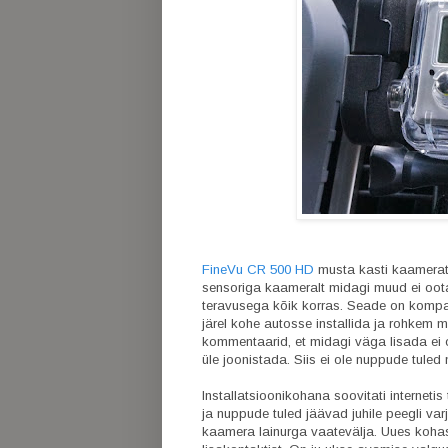
FineVu CR 500 HD
musta kasti kaamerat t
sensoriga kaameralt midagi muud ei ootak
teravusega kõik korras. Seade on kompakt
järel kohe autosse installida ja rohkem mi
kommentaarid, et midagi väga lisada ei 
üle joonistada. Siis ei ole nuppude tule
Installatsioonikohana soovitati internetis
ja nuppude tuled jäävad juhile peegli varju
kaamera lainurga vaatevälja. Uues kohas