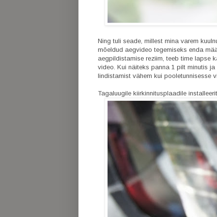
Ning tuli seade, millest mina varem kuuln
mõeldud aegvideo tegemiseks enda määrat
aegpildistamise reziim, teeb time lapse 
video. Kui näiteks panna 1 pilt minutis 
lindistamist vähem kui pooletunnisesse vi
Tagaluugile kiirkinnitusplaadile install