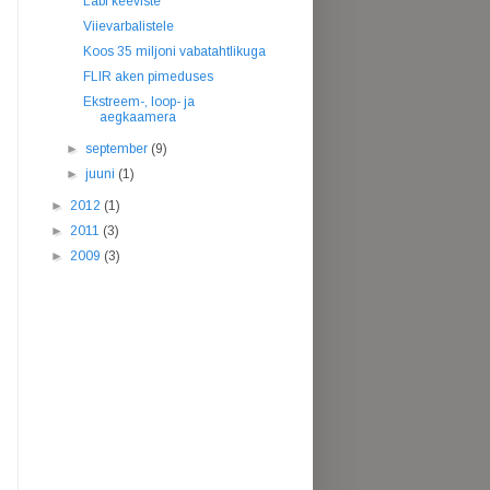
Läbi keeviste
Viievarbalistele
Koos 35 miljoni vabatahtlikuga
FLIR aken pimeduses
Ekstreem-, loop- ja
aegkaamera
►
september
(9)
►
juuni
(1)
►
2012
(1)
►
2011
(3)
►
2009
(3)