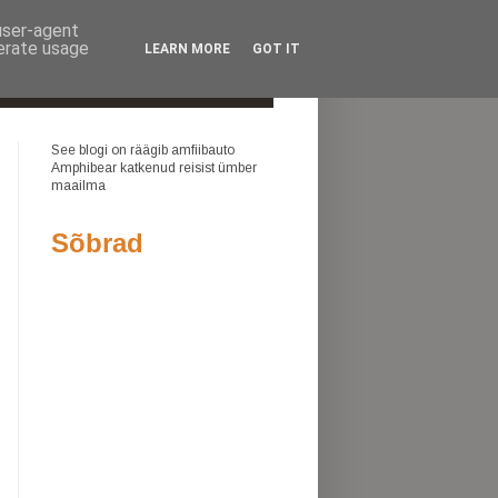
 user-agent
In english
Eesti keeles
nerate usage
LEARN MORE
GOT IT
TOETAJAD
See blogi on räägib amfiibauto
Amphibear katkenud reisist ümber
maailma
Sõbrad