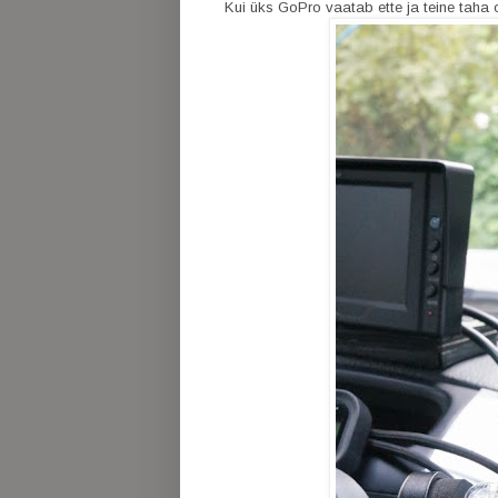
Kui üks GoPro vaatab ette ja teine taha 