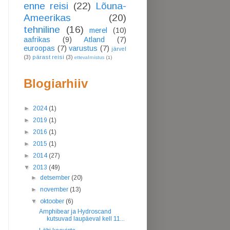
enne reisi
(22)
Lõuna-
Ameerikas
(20)
tehniline
(16)
merel
(10)
aafrikas
(9)
Atland
(7)
euroopas
(7)
varustus
(7)
järvel
(3)
pärast reisi
(3)
ettevalmistus
(1)
Blogiarhiiv
►
2024
(1)
►
2019
(1)
►
2016
(1)
►
2015
(1)
►
2014
(27)
▼
2013
(49)
►
detsember
(20)
►
november
(13)
▼
oktoober
(6)
Amphibear ja Hydroscand
kutsuvad laupäeval kell 11...