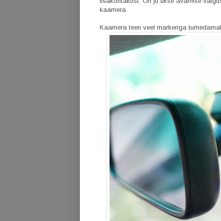
lisakontaktist. On ju ukse avamise valgu
kaamera.
Kaamera teen veel markeriga tumedama