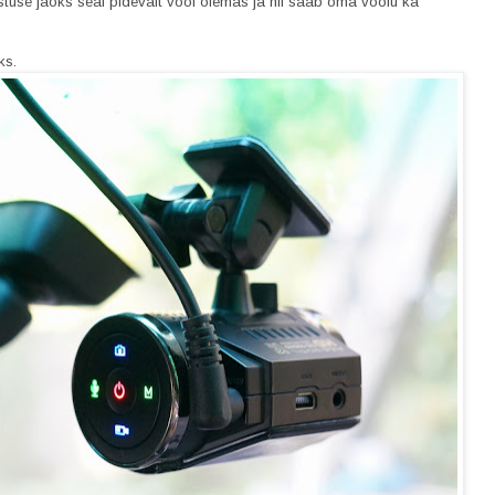
stuse jaoks seal pidevalt vool olemas ja nii saab oma voolu ka
ks.