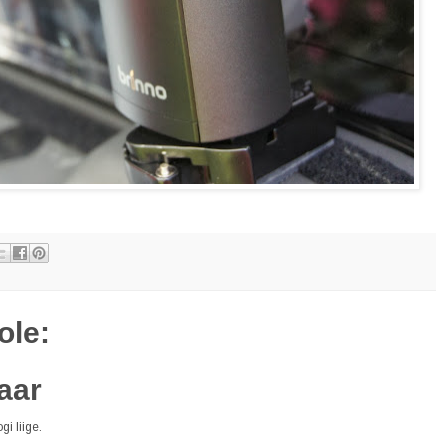
ole:
aar
i liige.