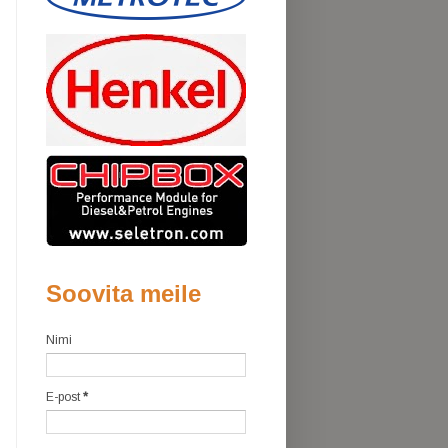
Soovita meile
Nimi
E-post
*