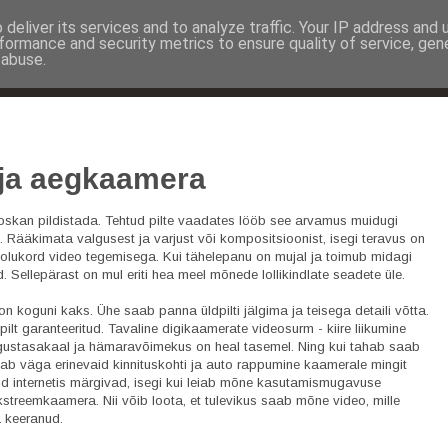
deliver its services and to analyze traffic. Your IP address and
formance and security metrics to ensure quality of service, ge
 abuse.
BLOGI
VIDEO
PROJEKTIST
KAART
 ja aegkaamera
oskan pildistada. Tehtud pilte vaadates lööb see arvamus muidugi
. Rääkimata valgusest ja varjust või kompositsioonist, isegi teravus on
n olukord video tegemisega. Kui tähelepanu on mujal ja toimub midagi
d. Sellepärast on mul eriti hea meel mõnede lollikindlate seadete üle.
 koguni kaks. Ühe saab panna üldpilti jälgima ja teisega detaili võtta.
ilt garanteeritud. Tavaline digikaamerate videosurm - kiire liikumine
ustasakaal ja hämaravõimekus on heal tasemel. Ning kui tahab saab
bab väga erinevaid kinnituskohti ja auto rappumine kaamerale mingit
kud internetis märgivad, isegi kui leiab mõne kasutamismugavuse
streemkaamera. Nii võib loota, et tulevikus saab mõne video, mille
a keeranud.