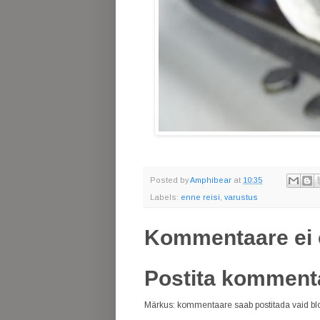
Posted by
Amphibear
at
10:35
Labels:
enne reisi
,
varustus
Kommentaare ei 
Postita komment
Märkus: kommentaare saab postitada vaid blog