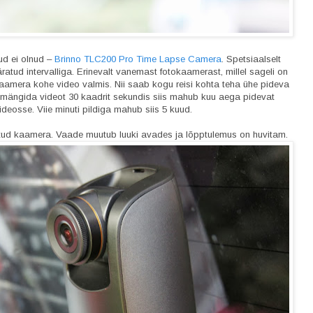
ud ei olnud –
Brinno TLC200 Pro Time Lapse Camera
. Spetsiaalselt
ud intervalliga. Erinevalt vanemast fotokaamerast, millel sageli on
kaamera kohe video valmis. Nii saab kogu reisi kohta teha ühe pideva
ja mängida videot 30 kaadrit sekundis siis mahub kuu aega pidevat
deosse. Viie minuti pildiga mahub siis 5 kuud.
eeritud kaamera. Vaade muutub luuki avades ja lõpptulemus on huvitam.